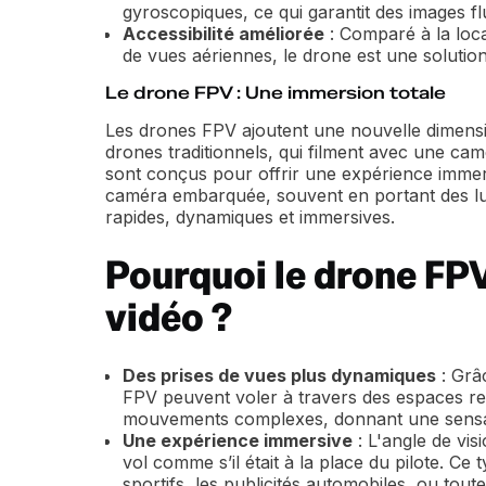
gyroscopiques, ce qui garantit des images f
Accessibilité améliorée
: Comparé à la loca
de vues aériennes, le drone est une solutio
Le drone FPV : Une immersion totale
Les drones FPV ajoutent une nouvelle dimens
drones traditionnels, qui filment avec une cam
sont conçus pour offrir une expérience immers
caméra embarquée, souvent en portant des lu
rapides, dynamiques et immersives.
Pourquoi le drone FPV 
vidéo ?
Des prises de vues plus dynamiques
: Grâc
FPV peuvent voler à travers des espaces rest
mouvements complexes, donnant une sensati
Une expérience immersive
: L'angle de vis
vol comme s’il était à la place du pilote. C
sportifs, les publicités automobiles, ou toute