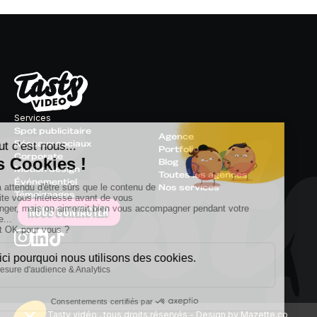
Services
Spot publicitaire
Agence
Réseaux sociaux
Portfolio
Corporate
Blog
Motion design
Toutes les agences
Événementiel
Nos services
Témoignages
NOUS CONTACTER
© 2026 Tasty vidéo , tous droits réservés - Design by
Mazette.co