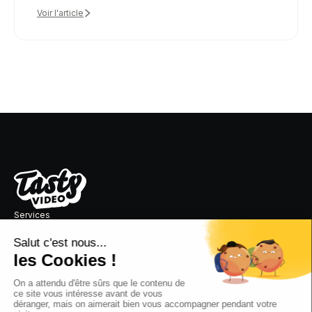
Voir l'article
Services
Spot publicitaire
Agence
Réseaux sociaux
Portfolio
Corporate
Blog
Motion design
Toutes les agences
Événementiel
Nos services
Témoignages
NOUS CONTACTER