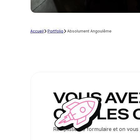
Accueil
Portfolio
Absolument Angoulême
VOUS AVEZ
ON A LES
Remplissez le formulaire et on vous r