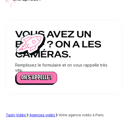
événementielles ou publicitaires, nos tournages offrent un
rendu professionnel et spectaculaire.
Oui. Nous créons des contenus entièrement animés en 2D/3D
pour illustrer vos idées, valoriser votre activité et captiver
votre audience.
VOUS AVEZ UN
BRIEF ? ON A LES
CAMÉRAS.
Remplissez le formulaire et on vous rappelle très
vite.
ON S’APPELLE ?
Tasty Vidéo
Agences vidéo
Votre agence vidéo à Paris