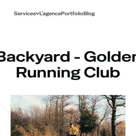
Services
L’agence
Portfolio
Blog
Backyard - Golde
Running Club